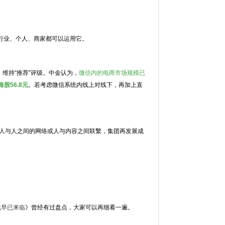
行业、个人、商家都可以运用它。
，维持“推荐”评级。中金认为，
微信内的电商市场规模已
每股56.8元
。若考虑微信系统内线上对线下，再加上直
人与人之间的网络或人与内容之间联繫，集团再发展成
代早已来临
》曾经有过盘点，大家可以再细看一遍。