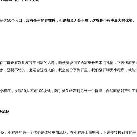
多达50个入口，
没有任何的存在感，但是却又无处不在，这就是小程序最大的优势。
你可能正在跟朋友过年回家的话题，随便就谈到了给家里长辈带点礼物，正苦恼着要
参，还挺不错的，挺适合送老人的，我之前分享到群里，我们翻群聊天小程序，就能找
小程序，发现10人团减100块钱，随手就又转发到另外一个群里，自然而然就产生了
验流畅
和H5，小程序的另一个优势是体验更加流畅。在小程序上面购买，不需要转接到其他