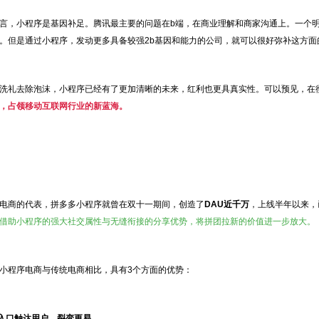
言，小程序是基因补足。腾讯最主要的问题在b端，在商业理解和商家沟通上。一个
。但是通过小程序，发动更多具备较强2b基因和能力的公司，就可以很好弥补这方面
洗礼去除泡沫，小程序已经有了更加清晰的未来，红利也更具真实性。可以预见，在
，占领移动互联网行业的新蓝海。
电商的代表，拼多多小程序就曾在双十一期间，创造了
DAU近千万
，上线半年以来，
借助小程序的强大社交属性与无缝衔接的分享优势，将拼团拉新的价值进一步放大。
小程序电商与传统电商相比，具有3个方面的优势：
个入口触达用户，裂变更易