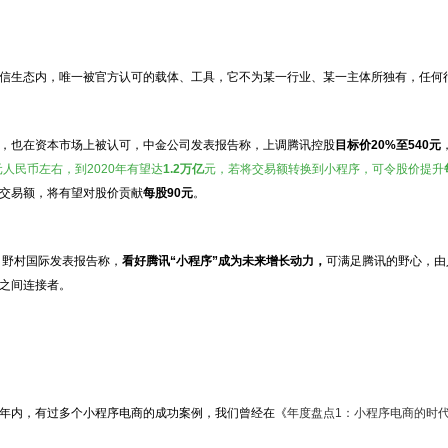
信生态内，唯一被官方认可的载体、工具，它不为某一行业、某一主体所独有，任何
，也在资本市场上被认可，中金公司发表报告称，上调腾讯控股
目标价20%至540元
元人民币左右，到2020年有望达
1.2万亿
元，若将交易额转换到小程序，可令股价提升
交易额，将有望对股价贡献
每股90元
。
 野村国际发表报告称，
看好腾讯“小程序”成为未来增长动力，
可满足腾讯的野心，由
之间连接者。
年内，有过多个小程序电商的成功案例，我们曾经在《
年度盘点1：小程序电商的时