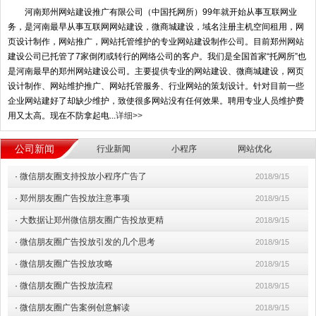
河南郑州网站建设推广有限公司（中国托网所）99年就开始从事互联网业
务，是河南最早从事互联网网站建设，微商城建设，域名注册主机空间租用，网
页设计制作，网站推广，网站托管维护的专业网站建设制作公司。目前郑州网站
建设公司已托管了7家倒闭或转行的网络公司的客户。我们是全国首家“托网所”也
是河南最早的郑州网站建设公司。主要提供专业的网站建设、微商城建设，网页
设计制作、网站维护推广、网站托管服务、行业网站的策划设计。针对目前一些
企业网站建好了却缺少维护，致使很多网站没有任何效果。聘用专业人员维护费
用又太高。现在不防拿起电...
详细>>
公司新闻
行业新闻
小程序
网站优化
·
微信朋友圈支持投放小程序广告了
2018/9/15
·
郑州朋友圈广告投放注意事项
2018/9/15
·
大数据让郑州微信朋友圈广告投放更精
2018/9/15
·
微信朋友圈广告投放引发的几个思考
2018/9/15
·
微信朋友圈广告投放攻略
2018/9/15
·
微信朋友圈广告投放流程
2018/9/15
·
微信朋友圈广告案例创意解读
2018/9/15