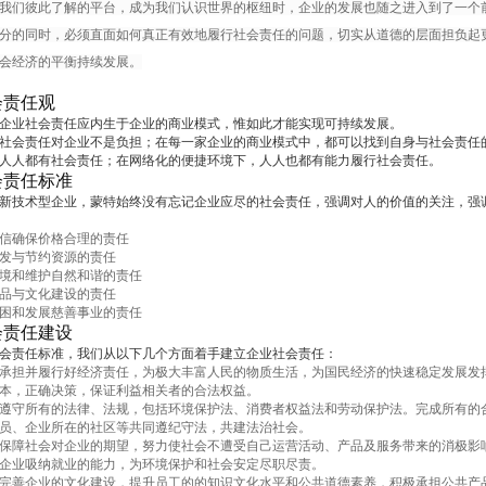
我们彼此了解的平台，成为我们认识世界的枢纽时，企业的发展也随之进入到了一个
分的同时，必须直面如何真正有效地履行社会责任的问题，切实从道德的层面担负起
会经济的平衡持续发展。
会责任观
企业社会责任应内生于企业的商业模式，惟如此才能实现可持续发展。
社会责任对企业不是负担；在每一家企业的商业模式中，都可以找到自身与社会责任
人人都有社会责任；在网络化的便捷环境下，人人也都有能力履行社会责任。
会责任标准
新技术型企业，蒙特始终没有忘记企业应尽的社会责任，强调对人的价值的关注，强
信确保价格合理的责任
发与节约资源的责任
境和维护自然和谐的责任
品与文化建设的责任
困和发展慈善事业的责任
会责任建设
会责任标准，我们从以下几个方面着手建立企业社会责任：
承担并履行好经济责任，为极大丰富人民的物质生活，为国民经济的快速稳定发展发
本，正确决策，保证利益相关者的合法权益。
遵守所有的法律、法规，包括环境保护法、消费者权益法和劳动保护法。完成所有的
员、企业所在的社区等共同遵纪守法，共建法治社会。
保障社会对企业的期望，努力使社会不遭受自己运营活动、产品及服务带来的消极影
企业吸纳就业的能力，为环境保护和社会安定尽职尽责。
完善企业的文化建设，提升员工的的知识文化水平和公共道德素养，积极承担公共产