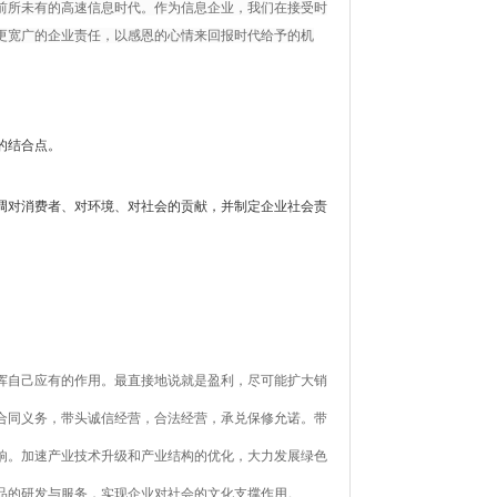
前所未有的高速信息时代。作为信息企业，我们在接受时
更宽广的企业责任，以感恩的心情来回报时代给予的机
的结合点。
调对消费者、对环境、对社会的贡献，并制定企业社会责
挥自己应有的作用。最直接地说就是盈利，尽可能扩大销
合同义务，带头诚信经营，合法经营，承兑保修允诺。带
响。加速产业技术升级和产业结构的优化，大力发展绿色
品的研发与服务，实现企业对社会的文化支撑作用。