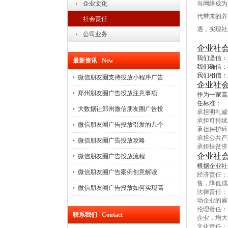
企业文化
当网络成为
代带来的养
社会责任
遇，实现社
公司业务
企业社
我们坚信：
最新资讯 New
我们确信：
我们相信：
微信朋友圈支持投放小程序广告
企业社
郑州朋友圈广告投放注意事项
作为一家高
任标准：
大数据让郑州微信朋友圈广告投
承担明礼诚
承担可持续
微信朋友圈广告投放引发的几个
承担保护环
承担公共产
微信朋友圈广告投放攻略
承担扶贫济
企业社
微信朋友圈广告投放流程
根据企业社
微信朋友圈广告案例创意解读
经济责任：
售，降低成
微信朋友圈广告投放如何实现高
法律责任：
动企业的雇
伦理责任：
联系我们 Contact
企业，增大
文化责任：